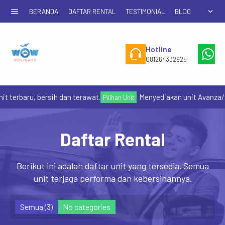
menu
expand_more
BERANDA
DAFTAR RENTAL
TESTIMONIAL
BLOG
Hotline
W
081264332925
+6
terbaru, bersih dan terawat.
Menyediakan unit Avanza/Inn
Pilihan Unit
Daftar Rental
Berikut ini adalah daftar unit yang tersedia. Semua
unit terjaga performa dan kebersihannya.
Semua (3)
No categories