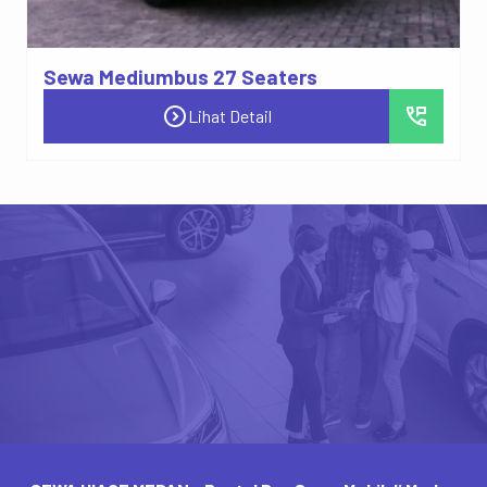
Sewa Mediumbus 27 Seaters
expand_circle_right
perm_phone_msg
Lihat Detail